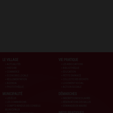
LE VILLAGE
VIE PRATIQUE
> ACTUALITÉS
> LES ASSOCIATIONS
> HISTOIRE
> BIBLIOTHÈQUE
> COMMERCE
> EDUCATION
> ECONOMIE LOCALE
> PETITE ENFANCE
> RÉGLEMENTATION
> COLLECTE DES DÉCHETS
> AGENDA
> LOGEMENT SOCIAL
> PHOTOTHÈQUE
> ACTION SOCIALE
MUNICIPALITÉ
DÉMARCHES
> LES ÉLUS
> INSCRIPTIONS SCOLAIRES
> LES COMMISSIONS
> RÉSERVATIONS DES SALLES
> COMPTE-RENDUS DES CONSEILS
> DEMANDES EN MAIRIE
MUNICIPAUX
INFOS PRATIQUES