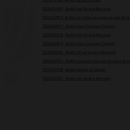
202601V008: Arrêté rue du Rousset
202601V009 : Arrêté rue Général Messimy
202602V016: Arrêté sur toutes les voies et rues de 
202602V017 : Arrêté place Georges Clément
202602V018 : Arrêté rue Général Messimy
202602V019 : Arrêté
place Georges Clément
202603V026 : Arrêté 34 rue Général Messimy
202604V033 : Arrêté sur toutes les rues et voies de
202604V038 : Arrêté chemin du Moulin
202607V047 : Arrêté rue Général Messimy