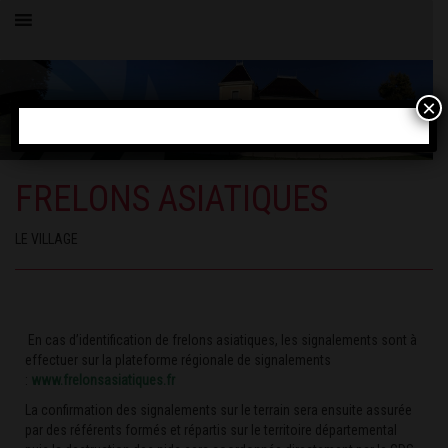
×
FRELONS ASIATIQUES
LE VILLAGE
En cas d’identification de frelons asiatiques, les signalements sont à
effectuer sur la plateforme régionale de signalements
:
www.frelonsasiatiques.f
r
La confirmation des signalements sur le terrain sera ensuite assurée
par des référents formés et répartis sur le territoire départemental