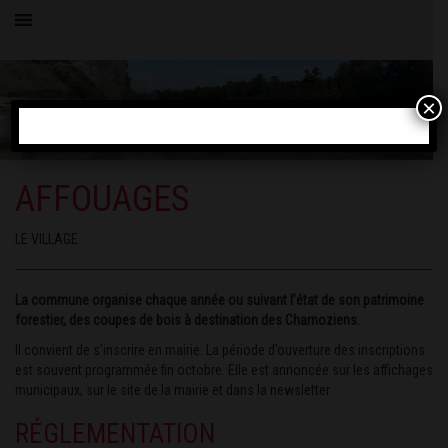
×
AFFOUAGES
LE VILLAGE
La commune organise chaque année ou suivant l’état de son patrimoine
forestier, des coupes de bois à destination des Charnoziens.
Il convient de s’inscrire en mairie. La période d’ouverture des inscriptions
est souvent programmée fin octobre. Elle est annoncée sur les affichages
municipaux, sur le site de la mairie et dans la newsletter.
RÉGLEMENTATION