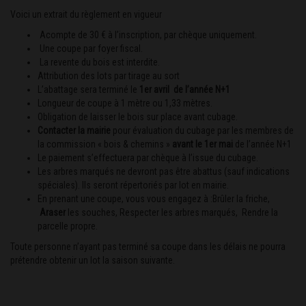
Voici un extrait du règlement en vigueur
Acompte de 30 € à l’inscription, par chèque uniquement.
Une coupe par foyer fiscal.
La revente du bois est interdite.
Attribution des lots par tirage au sort
L’abattage sera terminé le
1
er
avril de l’année N+1
Longueur de coupe à 1 mètre ou 1,33 mètres.
Obligation de laisser le bois sur place avant cubage
.
Contacter la mairie
pour évaluation du cubage par les membres de
la commission « bois & chemins »
avant le 1
er
mai
de l’année N+1
Le paiement s’effectuera par chèque à l’issue du cubage.
Les arbres marqués ne devront pas être abattus (sauf indications
spéciales). Ils seront répertoriés par lot en mairie.
En prenant une coupe, vous vous engagez à :
Brûler la friche,
Araser
les souches, Respecter les arbres marqués,
Rendre la
parcelle propre.
Toute personne n’ayant pas terminé sa coupe dans les délais ne pourra
prétendre obtenir un lot la saison suivante.