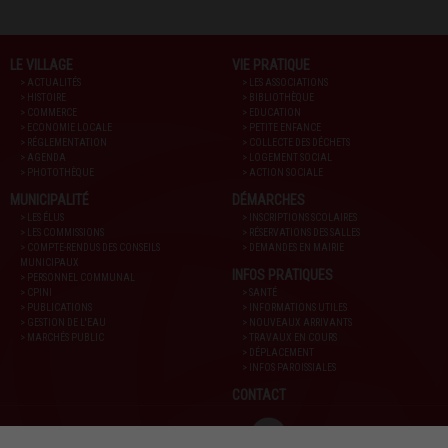
LE VILLAGE
VIE PRATIQUE
> ACTUALITÉS
> LES ASSOCIATIONS
> HISTOIRE
> BIBLIOTHÈQUE
> COMMERCE
> EDUCATION
> ECONOMIE LOCALE
> PETITE ENFANCE
> RÉGLEMENTATION
> COLLECTE DES DÉCHETS
> AGENDA
> LOGEMENT SOCIAL
> PHOTOTHÈQUE
> ACTION SOCIALE
MUNICIPALITÉ
DÉMARCHES
> LES ÉLUS
> INSCRIPTIONS SCOLAIRES
> LES COMMISSIONS
> RÉSERVATIONS DES SALLES
> COMPTE-RENDUS DES CONSEILS
> DEMANDES EN MAIRIE
MUNICIPAUX
INFOS PRATIQUES
> PERSONNEL COMMUNAL
> CPINI
> SANTÉ
> PUBLICATIONS
> INFORMATIONS UTILES
> GESTION DE L'EAU
> NOUVEAUX ARRIVANTS
> MARCHÉS PUBLIC
> TRAVAUX EN COURS
> DÉPLACEMENT
> INFOS PAROISSIALES
CONTACT
SUIVEZ-NOUS AUSSI SUR :
YOUTUBE